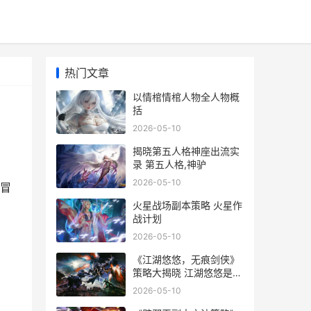
热门文章
以情棺情棺人物全人物概
括
2026-05-10
揭晓第五人格神座出流实
录 第五人格,神驴
2026-05-10
冒
火星战场副本策略 火星作
战计划
2026-05-10
《江湖悠悠，无痕剑侠》
策略大揭晓 江湖悠悠是什
么游戏
2026-05-10