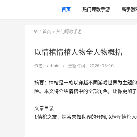
首页
热门爆款手游
高手游
首页
>
热门爆款手游
以情棺情棺人物全人物概括
作者：
admin
•
更新时间：2026-05-10
摘要：情棺是一款以穿越不同游戏世界为主题的
险。本文将介绍情棺中的全部角色，让你更加了
文章目录：
1.情棺之旅：探索未知世界的开端,以情棺情棺