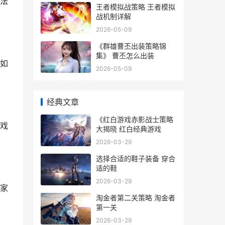
法
王者模拟战策略 王者模拟
战机制详解
2026-05-09
《群雄曹丕出装策略锦
集》 曹丕怎么出装
如
2026-05-09
经典文章
《红白游戏赤影战士策略
戏
大揭晓 红白经典游戏
2026-03-29
选择合适的鞋子装备 穿合
适的鞋
2026-03-29
家
淘金者第二关策略 淘金者
第一关
2026-03-29