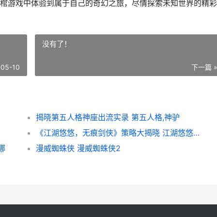
棺游戏中体验到属于自己的奇幻之旅，尽情探索未知世界的精彩
没有了！
-05-10
下一篇 
揭晓第五人格神座出流实录 第五人格,神驴
《江湖悠悠，无痕剑侠》策略大揭晓 江湖悠悠是什么游戏
哪
漫威蜘蛛侠 漫威蜘蛛侠2