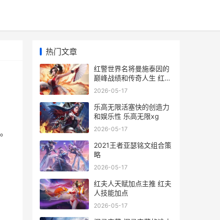
热门文章
红警世界名将曼施泰因的
巅峰战绩和传奇人生 红色
警戒曼哈顿暴行
2026-05-17
乐高无限活塞快的创造力
和娱乐性 乐高无限xg
2026-05-17
。
2021王者亚瑟铭文组合策
略
2026-05-17
红夫人天赋加点主推 红夫
人技能加点
2026-05-17