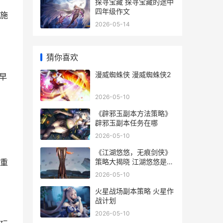
探寻宝藏 探寻宝藏的途中
四年级作文
施
2026-05-14
猜你喜欢
漫威蜘蛛侠 漫威蜘蛛侠2
早
2026-05-10
《辟邪玉副本方法策略》
辟邪玉副本任务在哪
2026-05-10
《江湖悠悠，无痕剑侠》
策略大揭晓 江湖悠悠是什
重
么游戏
2026-05-10
火星战场副本策略 火星作
战计划
2026-05-10