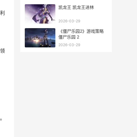
凯龙王 凯龙王进林
利
2026-03-29
《僵尸乐园2》游戏策略
僵尸乐园 2
2026-03-29
领
。