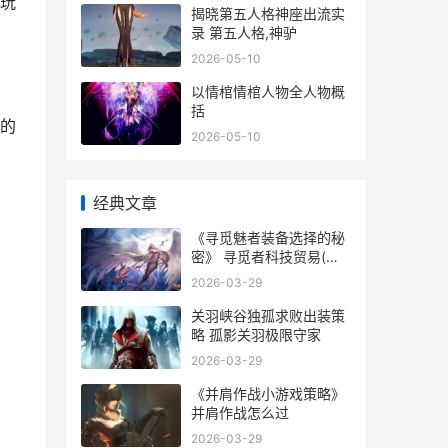
玩
揭晓第五人格神座出流实
录 第五人格,神驴
2026-05-10
以情棺情棺人物全人物概
括
的
2026-05-10
经典文章
《寻觅魅者装备选择的秘
密》 寻觅者科技贸易(深
圳)有限公司
2026-03-29
关羽峡谷独孤求败出装策
略 孤影关羽极限守家
2026-03-29
《并肩作战小游戏策略》
并肩作战怎么过
2026-03-29