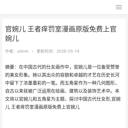
官婉儿 王者痒罚室漫画原版免费上官
婉儿
作者：
admin
•
更新时间：2026-05-14
摘要：在中国古代的仕女画作中，官婉儿是一位备受赞誉
的美女形象。她以其出众的容貌和卓越的才艺在历史长河
中留下了浓墨重彩的一笔。而五角星作为一种几何图形，
自古以来就被广泛运用在绘画、建筑以及装饰艺术中。本
文将以官婉儿和五角星为主题，探讨中国古代仕女形,官婉
儿 王者痒罚室漫画原版免费上官婉儿