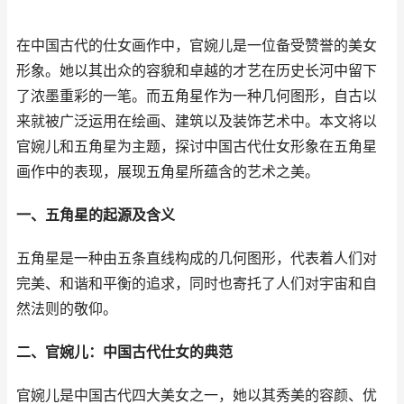
在中国古代的仕女画作中，官婉儿是一位备受赞誉的美女
形象。她以其出众的容貌和卓越的才艺在历史长河中留下
了浓墨重彩的一笔。而五角星作为一种几何图形，自古以
来就被广泛运用在绘画、建筑以及装饰艺术中。本文将以
官婉儿和五角星为主题，探讨中国古代仕女形象在五角星
画作中的表现，展现五角星所蕴含的艺术之美。
一、五角星的起源及含义
五角星是一种由五条直线构成的几何图形，代表着人们对
完美、和谐和平衡的追求，同时也寄托了人们对宇宙和自
然法则的敬仰。
二、官婉儿：中国古代仕女的典范
官婉儿是中国古代四大美女之一，她以其秀美的容颜、优