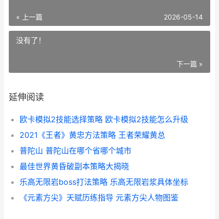
« 上一篇
2026-05-14
没有了！
下一篇 »
延伸阅读
欧卡模拟2技能选择策略 欧卡模拟2技能怎么升级
2021《王者》黄忠方法策略 王者荣耀黄总
普陀山 普陀山在哪个省哪个城市
最佳世界黄昏破副本策略大揭晓
乐高无限岩boss打法策略 乐高无限岩浆具体坐标
《元素方尖》天赋历练指导 元素方尖人物图鉴