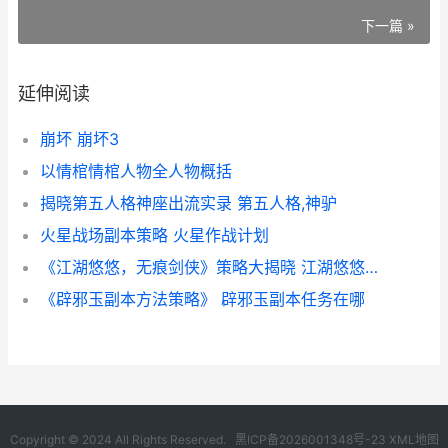
下一篇 »
延伸阅读
崩坏 崩坏3
以情棺情棺人物全人物概括
揭晓第五人格神座出流实录 第五人格,神驴
火星战场副本策略 火星作战计划
《江湖悠悠，无痕剑侠》策略大揭晓 江湖悠悠是什么游戏
《辟邪玉副本方法策略》 辟邪玉副本任务在哪
Copyright © 2024 All Rights Reserved.
黑ICP备2026001348号-23
XML地图