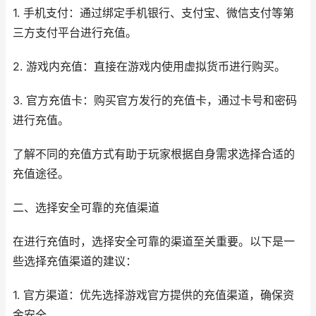
1. 手机支付：通过绑定手机银行、支付宝、微信支付等第
三方支付平台进行充值。
2. 游戏内充值：直接在游戏内使用虚拟货币进行购买。
3. 官方充值卡：购买官方发行的充值卡，通过卡号和密码
进行充值。
了解不同的充值方式有助于玩家根据自身需求选择合适的
充值途径。
二、选择安全可靠的充值渠道
在进行充值时，选择安全可靠的渠道至关重要。以下是一
些选择充值渠道的建议：
1. 官方渠道：优先选择游戏官方提供的充值渠道，确保资
金安全。