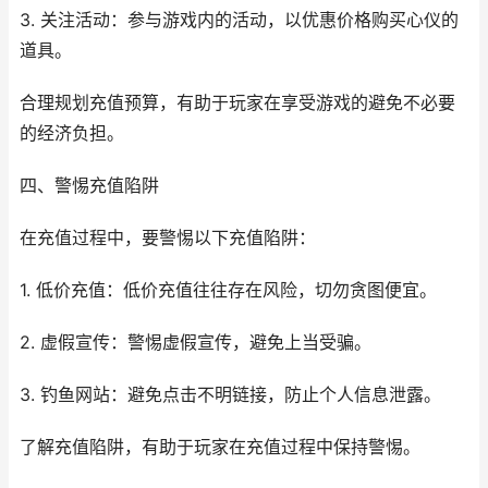
3. 关注活动：参与游戏内的活动，以优惠价格购买心仪的
道具。
合理规划充值预算，有助于玩家在享受游戏的避免不必要
的经济负担。
四、警惕充值陷阱
在充值过程中，要警惕以下充值陷阱：
1. 低价充值：低价充值往往存在风险，切勿贪图便宜。
2. 虚假宣传：警惕虚假宣传，避免上当受骗。
3. 钓鱼网站：避免点击不明链接，防止个人信息泄露。
了解充值陷阱，有助于玩家在充值过程中保持警惕。