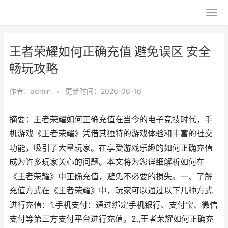
王者荣耀如何正确充值 避免误区 安全
畅玩攻略
作者：
admin
•
更新时间：2026-06-16
摘要：王者荣耀如何正确充值在当今的电子竞技时代，手
机游戏《王者荣耀》凭借其独特的游戏体验和丰富的社交
功能，吸引了大量玩家。在享受游戏乐趣的如何正确充值
成为许多玩家关心的问题。本文将为您详细解析如何在
《王者荣耀》中正确充值，避免不必要的损失。一、了解
充值方式在《王者荣耀》中，玩家可以通过以下几种方式
进行充值：1.手机支付：通过绑定手机银行、支付宝、微信
支付等第三方支付平台进行充值。2.,王者荣耀如何正确充