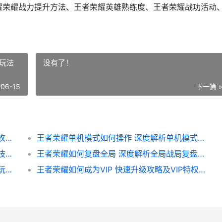
耀荣耀战力提升方法、王者荣耀英雄熟练度、王者荣耀战功活动
玩法
没有了！
-06-15
下一篇 
王者荣耀如何看荣耀战力 全面解析战力提升攻略与技巧
王者荣耀单机模式如何操作 深度解析单机模式的玩法与技巧
王者荣耀如何改动个名字 揭秘游戏角色命名技巧与策略
王者荣耀如何复盘全局 深度解析全局战局复盘技巧
王者荣耀如何看隐身访问攻略 轻松识别隐身玩家 提升游戏体验
王者荣耀如何成为VIP 快速升级攻略及VIP特权详解