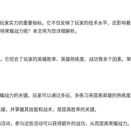
量玩家实力的重要指标。它不仅反映了玩家的技术水平，还影响着
待荣耀战力呢？本文将为您详细解析。
，它综合了玩家的英雄胜率、英雄熟练度、战功等多个因素。荣
高荣耀战力的关键。玩家可以通过多玩、多练习来提高英雄的熟练度
的英雄，并掌握其技能和战术，是提高胜率的关键。
战功活动，参与这些活动可以获得额外的战功，从而提高荣耀战力