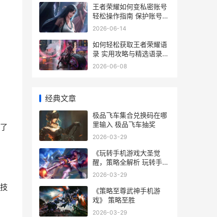
王者荣耀如何变私密账号
轻松操作指南 保护账号安
全秘籍
2026-06-14
如何轻松获取王者荣耀语
录 实用攻略与精选语录汇
编
2026-06-08
经典文章
极品飞车集合兑换码在哪
里输入 极品飞车抽奖
了
2026-03-29
《玩转手机游戏大圣觉
醒，策略全解析 玩转手机
下载
2026-03-29
技
《策略至尊武神手机游
戏》 策略至胜
2026-03-29