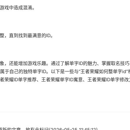
在游戏中造成混淆。
整，直到找到最满意的ID。
形象，还能增加游戏乐趣。通过了解单字ID的魅力、掌握取名技巧
于自己的独特单字ID。以下是一些与“王者荣耀如何整单字id”
者荣耀ID单字推荐、王者荣耀单字ID寓意、王者荣耀ID单字修改
的文章，故有此标记(2026-05-25 11:45:12)