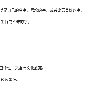
，可以是自己的名字、喜欢的字、或者寓意美好的字。
用生僻或不雅的字。
忆。
既彰显个性，又富有文化底蕴。
般轻盈飘逸。