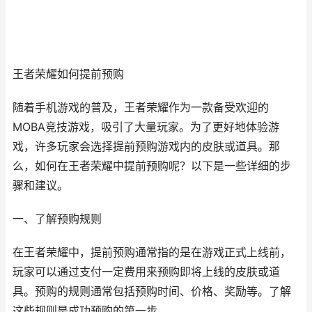
王者荣耀如何提前预购
随着手机游戏的普及，王者荣耀作为一款备受欢迎的
MOBA竞技游戏，吸引了大量玩家。为了更好地体验游
戏，许多玩家会选择提前预购游戏内的皮肤或道具。那
么，如何在王者荣耀中提前预购呢？以下是一些详细的步
骤和建议。
一、了解预购规则
在王者荣耀中，提前预购通常指的是在游戏正式上线前，
玩家可以通过支付一定费用来预购即将上线的皮肤或道
具。预购的规则通常包括预购时间、价格、奖励等。了解
这些规则是成功预购的第一步。