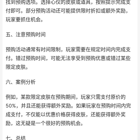
找到预购选项。选择心仪的皮肤或道具，按照提示完成支
付即可。部分预购活动还可能提供限时折扣或额外奖励，
玩家要抓住机会。
五、注意预购时间
预购活动通常有时间限制，玩家需要在规定时间内完成支
付。错过预购时间，可能无法享受到预购优惠或错过某些
限定皮肤。
六、案例分析
例如，某款限定皮肤在预购期间，玩家只需支付原价的
50%，并且还能获得额外奖励。如果玩家在预购时间内完
成支付，不仅能以优惠价格获得皮肤，还能获得额外奖
励，这无疑是一个很好的预购机会。
七、总结