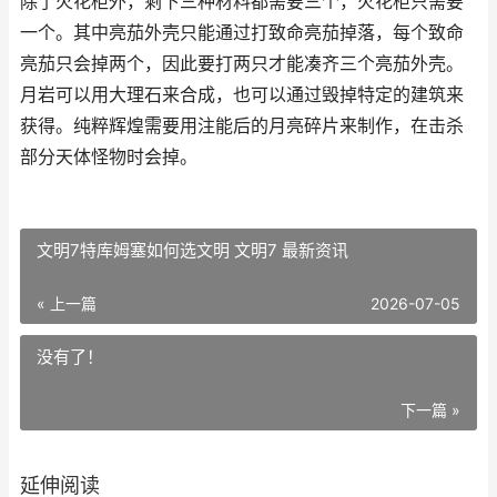
除了火花柜外，剩下三种材料都需要三个，火花柜只需要
一个。其中亮茄外壳只能通过打致命亮茄掉落，每个致命
亮茄只会掉两个，因此要打两只才能凑齐三个亮茄外壳。
月岩可以用大理石来合成，也可以通过毁掉特定的建筑来
获得。纯粹辉煌需要用注能后的月亮碎片来制作，在击杀
部分天体怪物时会掉。
文明7特库姆塞如何选文明 文明7 最新资讯
« 上一篇
2026-07-05
没有了！
下一篇 »
延伸阅读