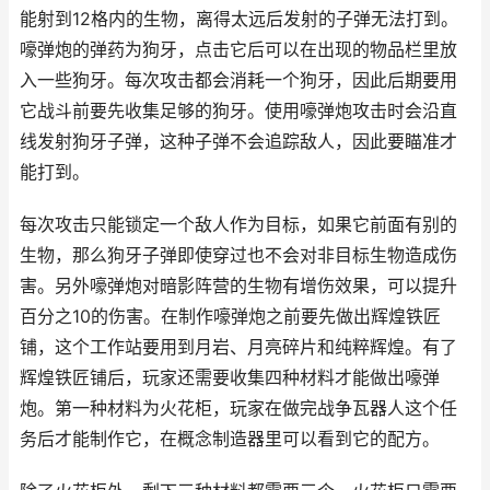
能射到12格内的生物，离得太远后发射的子弹无法打到。
嚎弹炮的弹药为狗牙，点击它后可以在出现的物品栏里放
入一些狗牙。每次攻击都会消耗一个狗牙，因此后期要用
它战斗前要先收集足够的狗牙。使用嚎弹炮攻击时会沿直
线发射狗牙子弹，这种子弹不会追踪敌人，因此要瞄准才
能打到。
每次攻击只能锁定一个敌人作为目标，如果它前面有别的
生物，那么狗牙子弹即使穿过也不会对非目标生物造成伤
害。另外嚎弹炮对暗影阵营的生物有增伤效果，可以提升
百分之10的伤害。在制作嚎弹炮之前要先做出辉煌铁匠
铺，这个工作站要用到月岩、月亮碎片和纯粹辉煌。有了
辉煌铁匠铺后，玩家还需要收集四种材料才能做出嚎弹
炮。第一种材料为火花柜，玩家在做完战争瓦器人这个任
务后才能制作它，在概念制造器里可以看到它的配方。