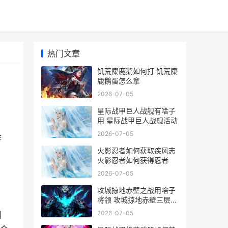
热门文章
饥荒麋鹿鹅如何打 饥荒麋
鹿鹅蛋怎么拿
2026-07-05
星际战甲巨人战舰有啥子
用 星际战甲巨人战舰活动
2026-07-05
季
火影忍者如何获取疾风志
火影忍者如何获得忍者
2026-07-05
攻城掠地赤壁之战用啥子
将领 攻城掠地赤壁三层小
技能属性
2026-07-05
刷