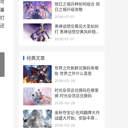
可
旭日之城兵种如何组合 旭
日之城升级攻略
巢
2026-07-01
打
还
黑神话悟空黄风大圣如何
打 黑神话悟空黄风岭隐藏
支线
2026-07-01
经典文章
世界之外新鲜兑换码有哪
»
些 世界之外什么意思
2026-03-29
时光杂货店兑换码在哪里
换 时光杂货店兑换码
2026-03-29
金秋夺宝记·吃鸡翻牌大作
战盛大开始，奖励丰厚各
种好礼等你来拿 dnf金秋
2026-03-29