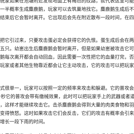
玩家如果在池塘附近发现地面上有褐色的纹路，就代表这里可能
一半概率生成麋鹿鹅，玩家可以去筑巢地找它。麋鹿鹅生成后不
结束后它会暂时离开。它出现后会先在附近散布一段时间，在四
把它引过来，只要攻击蛋必定会获得它的仇恨。蛋生成后会在两
五只。幼崽出生后麋鹿鹅会暂时离开，但是如果幼崽被攻击它可
鹅每次离开都会自动回血，因此需要一次性把它的血量打完，否
玩家或者其他生物靠近都会让它主动攻击，它的攻击可以把玩家
式很单一，玩家可以按照一定的频率来攻击和躲避。它的普攻会
十秒它的普攻会带有缴械效果，此时可以把玩家手上的武器或者
，这样才能继续攻击它。击杀麋鹿鹅会得到大量的肉类食物和羽
变得愤怒。这时如果攻击它们会反击，它们的攻击有概率会引来
增长一段下雨的时间。