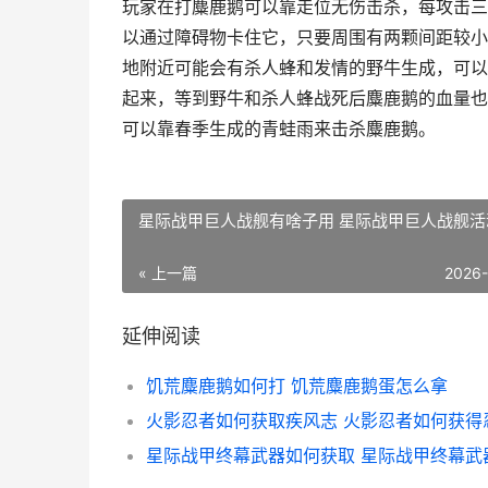
玩家在打麋鹿鹅可以靠走位无伤击杀，每攻击三
以通过障碍物卡住它，只要周围有两颗间距较小
地附近可能会有杀人蜂和发情的野牛生成，可以
起来，等到野牛和杀人蜂战死后麋鹿鹅的血量也
可以靠春季生成的青蛙雨来击杀麋鹿鹅。
星际战甲巨人战舰有啥子用 星际战甲巨人战舰活
« 上一篇
2026
延伸阅读
饥荒麋鹿鹅如何打 饥荒麋鹿鹅蛋怎么拿
火影忍者如何获取疾风志 火影忍者如何获得