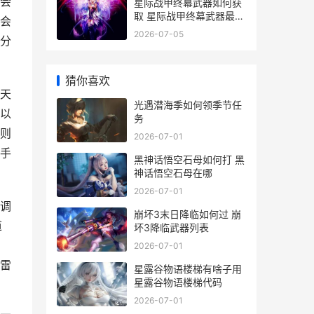
会
星际战甲终幕武器如何获
取 星际战甲终幕武器最强
会
5个排名
2026-07-05
分
猜你喜欢
天
光遇潜海季如何领季节任
以
务
则
2026-07-01
手
黑神话悟空石母如何打 黑
神话悟空石母在哪
2026-07-01
调
崩坏3末日降临如何过 崩
道
坏3降临武器列表
2026-07-01
雷
星露谷物语楼梯有啥子用
星露谷物语楼梯代码
2026-07-01