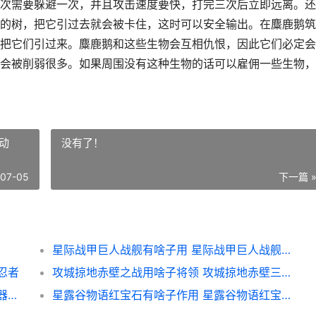
次需要躲避一次，并且攻击速度要快，打完三次后立即远离。还
的树，把它引过去就会被卡住，这时可以安全输出。在麋鹿鹅筑
把它们引过来。麋鹿鹅和这些生物会互相仇恨，因此它们必定会
会被削弱很多。如果周围没有这种生物的话可以雇佣一些生物，
动
没有了！
-07-05
下一篇 
星际战甲巨人战舰有啥子用 星际战甲巨人战舰活动
忍者
攻城掠地赤壁之战用啥子将领 攻城掠地赤壁三层小技能属性
星际战甲终幕武器如何获取 星际战甲终幕武器最强5个排名
星露谷物语红宝石有啥子作用 星露谷物语红宝石在哪层