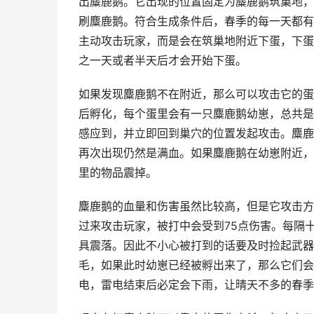
出麋鹿鹅。它出现的位置固定为麋鹿鹅筑巢地，
刷麋鹿鹅。符合生成条件后，春季的每一天都有
主动攻击玩家，而是会在筑巢地附近下蛋，下蛋
之一天或者半天后才会开始下蛋。
如果发现麋鹿鹅不在附近，那么可以攻击它的蛋
后孵化，每个蛋里会有一只麋鹿鹅幼崽，总共是
感应到，并立即回到巢穴的位置发起攻击。麋鹿
再次出现仍然是满血。如果麋鹿鹅在幼崽附近，
里的物品震掉。
麋鹿鹅的血量和伤害虽然比较高，但是它攻击方
过来攻击玩家，被打中会受到75点伤害。每隔
具震落。因此不小心被打到的话要及时捡起武器
毛，如果此时幼崽已经被孵出来了，那么它们会
电，雷电结束后必定会下雨，让晴天不多的春季