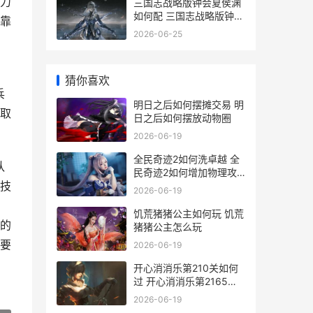
体力
三国志战略版钟会夏侯渊
如何配 三国志战略版钟会
能靠
t0阵容
2026-06-25
猜你喜欢
兵
明日之后如何摆摊交易 明
取
日之后如何摆放动物圈
2026-06-19
全民奇迹2如何洗卓越 全
队
民奇迹2如何增加物理攻
E技
击力
2026-06-19
饥荒猪猪公主如何玩 饥荒
将的
猪猪公主怎么玩
要
2026-06-19
开心消消乐第210关如何
过 开心消消乐第2165关
四星
2026-06-19