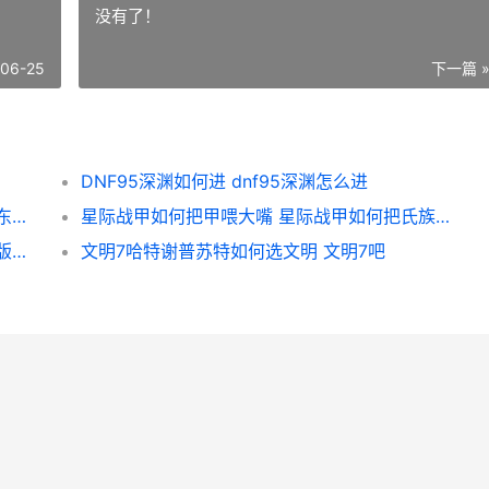
没有了！
-06-25
下一篇 
DNF95深渊如何进 dnf95深渊怎么进
摩尔庄园如何把桥修好 摩尔庄园怎么把放的东西收起来
星际战甲如何把甲喂大嘴 星际战甲如何把氏族的人提升职位
三国志战略版钟会夏侯渊如何配 三国志战略版钟会t0阵容
文明7哈特谢普苏特如何选文明 文明7吧