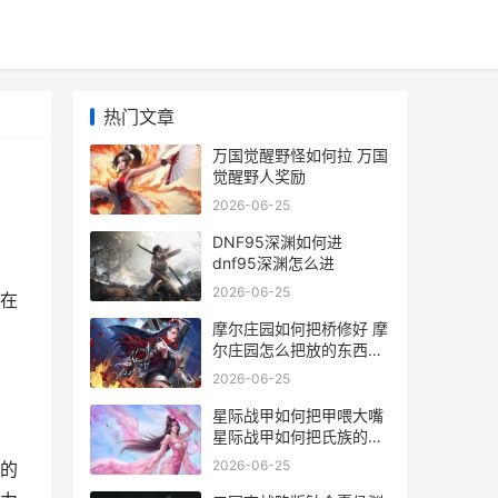
热门文章
万国觉醒野怪如何拉 万国
觉醒野人奖励
2026-06-25
DNF95深渊如何进
dnf95深渊怎么进
2026-06-25
在
摩尔庄园如何把桥修好 摩
尔庄园怎么把放的东西收
起来
2026-06-25
星际战甲如何把甲喂大嘴
星际战甲如何把氏族的人
提升职位
2026-06-25
的