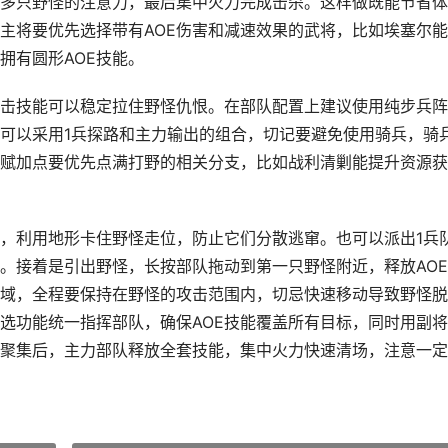
引多只野怪的注意力，最后集中火力完成击杀。这样做既能节省
主将要优先选择带有AOE伤害和减速效果的武将，比如埃塞尔
拥有圆形AOE技能。
击技能可以稳定拉住野怪仇恨。在部队配置上建议使用纯步兵阵
可以采用1兵探路和主力输出的组合，切记要避免使用骑兵，骑
赋加点要优先点满打野的相关分支，比如战利清剿能提升资源获
，利用地形卡住野怪走位，防止它们分散逃窜。也可以派出1兵
。接着是引出野怪，长按部队拖动到第一只野怪附近，释放AO
域，全程要保持在野怪的攻击范围内，切忌快速移动导致野怪脱
选功能统一指挥部队，确保AOE技能覆盖所有目标，同时用副
聚集后，主力部队释放全套技能，集中火力快速清场，注意一定