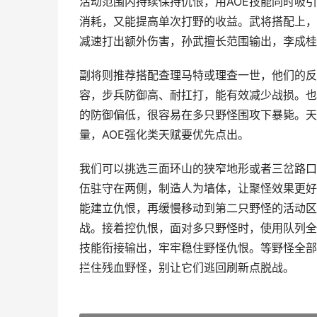
活动范围内持续保持仇恨，用AOE技能同时吸
消耗，又能提高单次打野的收益。武将搭配上，
减速打出额外伤害，孙武擅长范围输出，李成桂
副将则推荐搭配查理马特或理查一世，他们的反
容，步兵防御高、耐扛打，能有效减少战损。也
的防御偏低，很容易在多只野怪围攻下暴毙。天
量，AOE强化类天赋要优先点出。
我们可以挑选三面环山的狭窄地形或者三岔路口
伍驻守在两侧，制造人为墙体，让聚怪效果更好
能建立仇恨，再缓慢移动到第二只野怪的活动区
战。接着控仇恨，面对多只野怪时，使用队列全
技能衔接输出，牢牢稳住野怪仇恨。等野怪全部
拦住残血野怪，别让它们逃回刷新点脱战。