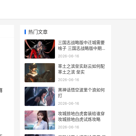
热门文章
三国志战略版中迁城需要
啥子 三国志战略版中期结
算多少天
2026-06-16
率土之滨垒实赵云如何配
率土之滨 垒实
2026-06-16
，
黑神话悟空波里个浪如何
算
打
2026-06-16
攻城掠地白虎套装给谁穿
攻城掠地白虎试炼攻略
2026-06-16