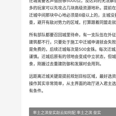
迁城需要名声值攒够5000点，没达到的无法
多的玩家可以先攻占几块高级资源地补。提前在
迁城中间那块中心地必须是6级以上的，主城没
查，避开有敌对势力的区域，打算跟着同盟走就
所有部队都要召回城里待命，有一支队伍在外征
建筑都不行，只要处于施工中迁城申请就会失败
是免费的，后续迁城每次是500金铢。每次迁
谨慎。迁城后原有的领地会变成中立状态，但城
食，刚搬过去重建防御和发展时会用到。
远距离迁城关键是提前规划目标区域，最好选资
操作其实非常简单，从主界面的政厅进入君主选
有条件。
率土之滨垒实赵云如何配 率土之滨 垒实