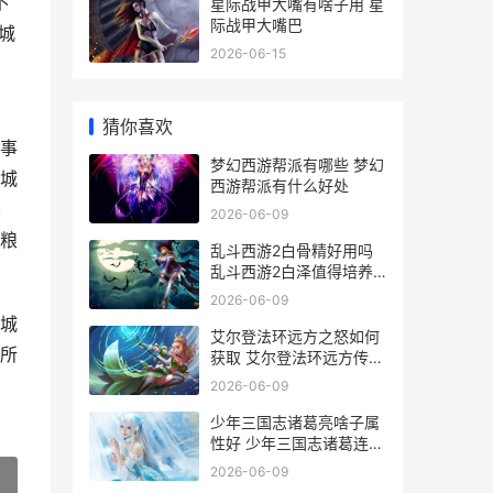
不
星际战甲大嘴有啥子用 星
际战甲大嘴巴
城
2026-06-15
猜你喜欢
事
梦幻西游帮派有哪些 梦幻
城
西游帮派有什么好处
要
2026-06-09
粮
乱斗西游2白骨精好用吗
乱斗西游2白泽值得培养
吗
2026-06-09
城
艾尔登法环远方之怒如何
所
获取 艾尔登法环远方传来
讯息
2026-06-09
少年三国志诸葛亮啥子属
性好 少年三国志诸葛连弩
有什么用
2026-06-09