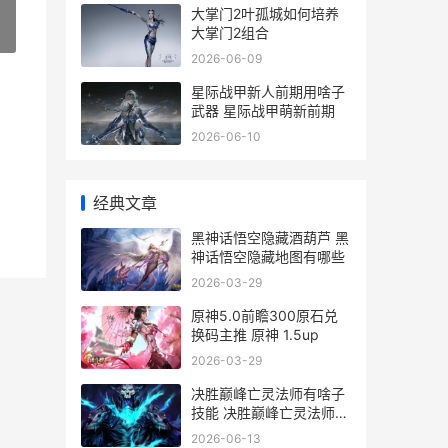
大掌门2叶孤城如何培养
大掌门2组合
»
2026-06-09
星际战甲新人前期用啥子
武器 星际战甲萌新前期
2026-06-10
经典文章
黑神话悟空隐藏酒葫芦 黑
神话悟空隐藏地图有哪些
2026-03-29
原神5.0前瞻300原石兑
换码主推 原神 1.5up
2026-03-29
决胜巅峰亡灵法师有啥子
技能 决胜巅峰亡灵法师怎
么打
2026-06-13