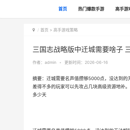
首页
热门爆款手游
高手游
首页
>
高手游戏策略
三国志战略版中迁城需要啥子 
作者：
admin
•
更新时间：2026-06-16
摘要：迁城需要名声值攒够5000点，没达到
差得不多的玩家可以先攻占几块高级资源地补。
多少天