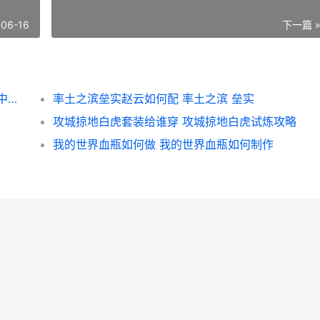
-06-16
下一篇 
三国志战略版中迁城需要啥子 三国志战略版中期结算多少天
率土之滨垒实赵云如何配 率土之滨 垒实
攻城掠地白虎套装给谁穿 攻城掠地白虎试炼攻略
我的世界血瓶如何做 我的世界血瓶如何制作