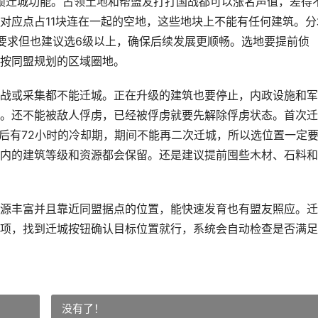
解锁迁城功能。占领土地和帮盟友打打国战都可以涨名声值，差得
对应点占11块连在一起的空地，这些地块上不能有任何建筑。分
要求但也建议选6级以上，确保后续发展更顺畅。选地要提前侦
按同盟规划的区域圈地。
战或采集都不能迁城。正在升级的建筑也要停止，内政设施和军
。还不能被敌人俘虏，已经被俘虏就要先解除俘虏状态。首次迁
城后有72小时的冷却期，期间不能再二次迁城，所以选位置一定
内的建筑等级和资源都会保留。还是建议提前囤些木材、石料和
源丰富并且靠近同盟据点的位置，能快速发育也有盟友照应。迁
项，找到迁城按钮确认目标位置就行，系统会自动检查是否满足
没有了！