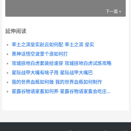
下一篇 »
延伸阅读
率土之滨垒实赵云如何配 率土之滨 垒实
黑神话悟空波里个浪如何打
攻城掠地白虎套装给谁穿 攻城掠地白虎试炼攻略
星际战甲大嘴有啥子用 星际战甲大嘴巴
我的世界血瓶如何做 我的世界血瓶如何制作
星露谷物语家畜如何养 星露谷物语家畜会吃庄稼么