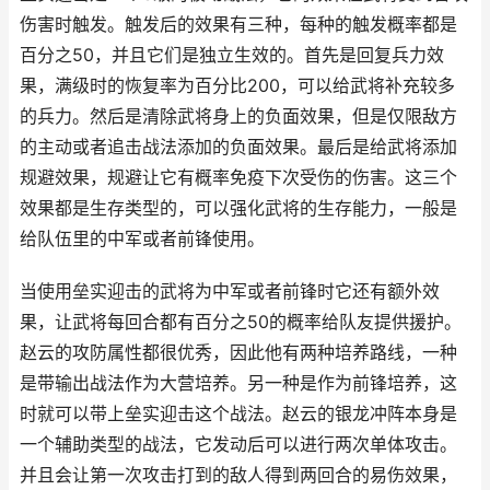
伤害时触发。触发后的效果有三种，每种的触发概率都是
百分之50，并且它们是独立生效的。首先是回复兵力效
果，满级时的恢复率为百分比200，可以给武将补充较多
的兵力。然后是清除武将身上的负面效果，但是仅限敌方
的主动或者追击战法添加的负面效果。最后是给武将添加
规避效果，规避让它有概率免疫下次受伤的伤害。这三个
效果都是生存类型的，可以强化武将的生存能力，一般是
给队伍里的中军或者前锋使用。
当使用垒实迎击的武将为中军或者前锋时它还有额外效
果，让武将每回合都有百分之50的概率给队友提供援护。
赵云的攻防属性都很优秀，因此他有两种培养路线，一种
是带输出战法作为大营培养。另一种是作为前锋培养，这
时就可以带上垒实迎击这个战法。赵云的银龙冲阵本身是
一个辅助类型的战法，它发动后可以进行两次单体攻击。
并且会让第一次攻击打到的敌人得到两回合的易伤效果，