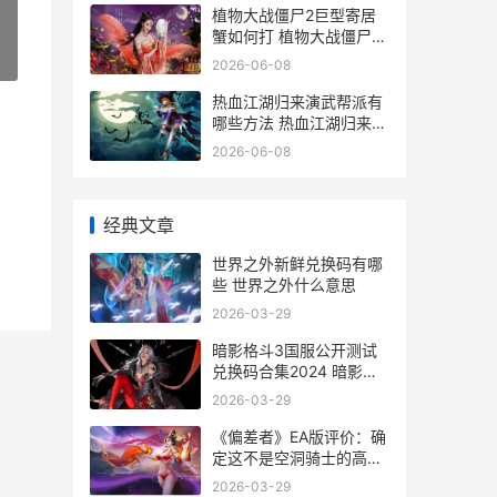
植物大战僵尸2巨型寄居
蟹如何打 植物大战僵尸2
官网入口
»
2026-06-08
热血江湖归来演武帮派有
哪些方法 热血江湖归来演
武攻略
2026-06-08
经典文章
世界之外新鲜兑换码有哪
些 世界之外什么意思
2026-03-29
暗影格斗3国服公开测试
兑换码合集2024 暗影格
斗3国服套装排行
2026-03-29
《偏差者》EA版评价：确
定这不是空洞骑士的高仿
DLC 偏差by respect
2026-03-29