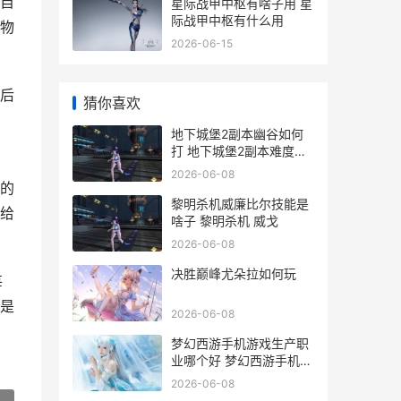
自
星际战甲中枢有啥子用 星
际战甲中枢有什么用
物
2026-06-15
。
后
猜你喜欢
地下城堡2副本幽谷如何
打 地下城堡2副本难度从
低到高
2026-06-08
的
黎明杀机威廉比尔技能是
给
啥子 黎明杀机 威戈
2026-06-08
决胜巅峰尤朵拉如何玩
每
是
2026-06-08
梦幻西游手机游戏生产职
业哪个好 梦幻西游手机游
戏怎么赚钱
2026-06-08