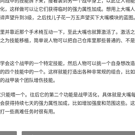
同战甲的技能拆下来，接着装到另一个战甲身上，以此让人物能
化，这样做可以让它们获得临时的强力属性加成。想用上大嘴人
谛声望升到3级，之后找儿子花一万五声望买下大嘴模块的蓝图
里并靠近那个手术椅互动一下，至此大嘴也就算激活了。激活之
之为技能移植，简单说人物可以把自己仓库里那些普通的、不是
学会这个战甲的一个特定技能，然后人物可以挑一个自身想改造
的四个技能中的一个。这样就能打造出各种非常规的组合，比如
的战甲装个团队增伤技能。
就只能喂一个。往后它的第二个功能是战甲活化，具体就是大嘴
会获得持续七天的强力属性加成，比如增加强度和范围这些。这
打一些高难任务时很有用。