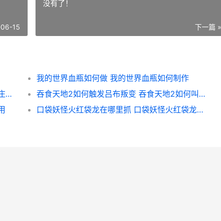
没有了！
-06-15
下一篇 
我的世界血瓶如何做 我的世界血瓶如何制作
星露谷物语家畜如何养 星露谷物语家畜会吃庄稼么
吞食天地2如何触发吕布叛变 吞食天地2如何叫醒诸葛亮
用
口袋妖怪火红袋龙在哪里抓 口袋妖怪火红袋龙配招