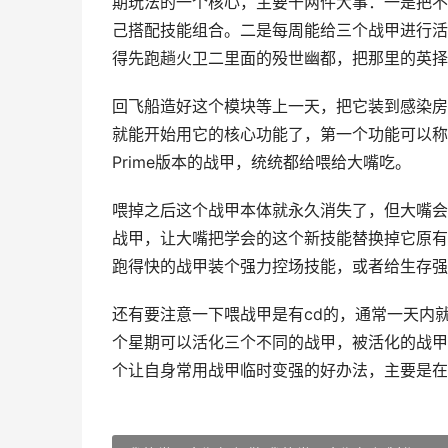
期玩法的一个核心，主要干两件大事：一是把不
己搭配技能组合。二是每周能给三个战甲进行活
得先跑趟火卫二里面的殁世幽都，把那里的英择
回飞船造好这个模块等上一天，把它装到感染房
就能开始用它的核心功能了，第一个功能可以称
Prime版本的战甲，统统都给喂给大嘴吃。
喂掉之后这个战甲本体就永久消失了，但大嘴会
战甲，让大嘴把学会的这个新技能替换掉它原有
跑得快的战甲装个强力控场技能，或者给生存强
还有要注意一下喂战甲是有cd的，通常一天内
个星期可以活化三个不同的战甲，被活化的战甲
个让自身常用战甲临时变强的好办法，主要是在