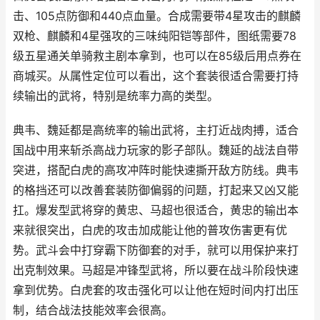
击、105点防御和440点血量。合成需要带4星攻击的麒麟
双枪、麒麟和4星强攻的三味纯阳铠等部件，图纸需要78
级五星通关单骑救主剧本拿到，也可以在85级后用点券在
商城买。从属性定位可以看出，这个套装很适合需要打持
续输出的武将，特别是统率力高的类型。
典韦、魏延都是高统率的输出武将，主打近战肉搏，适合
国战中用来斩杀高战力玩家的影子部队。魏延的战法自带
突进，搭配白虎的高攻冲阵时能快速撕开敌方防线。典韦
的格挡还可以改善套装防御偏弱的问题，打起来又凶又能
扛。爆发型武将穿的黄忠、马超也很适合，黄忠的输出本
来就很突出，白虎的攻击加成能让他的普攻伤害更有优
势。武斗会中打穿霸下防御套的对手，就可以用保护来打
出克制效果。马超是冲锋型武将，所以要在战斗阶段快速
拿到优势。白虎套的攻击强化可以让他在短时间内打出压
制，结合战法技能效率会很高。