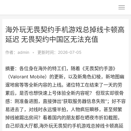
海外玩无畏契约手机游戏总掉线卡顿高
延迟 无畏契约中国区无法充值
作者：
admin
•
更新时间：2026-07-05
摘要：各位身在海外的特工们，随着《无畏契约手游》
（Valorant Mobile）的更新，以及新角色幻棱，新地图幽
邃地窖等等全新内容的上线。诸位特工在结束了一天的劳
累后，是否也想快速上号体验全新内容呢？ 但现实却很骨
感：刚准备进图，直接弹出“获取服务器信息失败”；好不容
易进去了，对线时永远慢半拍，人物疯狂瞬移，甚至频繁
掉线被踢出房间？看着国内的朋友都在晒夜市折扣截图，
自己却连大厅都,海外玩无畏契约手机游戏总掉线卡顿高延