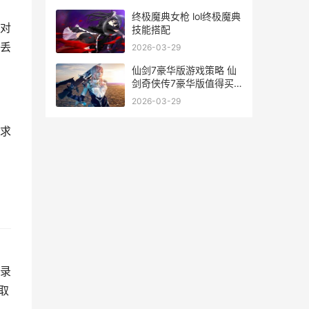
终极魔典女枪 lol终极魔典
对
技能搭配
丢
2026-03-29
仙剑7豪华版游戏策略 仙
剑奇侠传7豪华版值得买
吗
2026-03-29
求
，
录
取