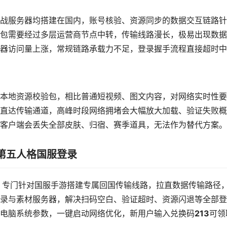
战服务器均搭建在国内，账号核验、资源同步的数据交互链路针
包需要经过多层运营商节点中转，传输线路漫长，极易出现数据
器访问量上涨，常规链路承载力不足，登录握手流程直接超时中
本地资源校验包，相比普通短视频、图文内容，对网络实时性要
直达传输通道，高峰时段网络拥堵会大幅放大加载、验证失败概
客户端会丢失全部皮肤、归宿、赛季道具，无法作为替代方案。
成第五人格国服登录
秒），专门针对国服手游搭建专属回国传输线路，拉直数据传输路径
录与素材服务器，解决扫码空白、验证超时、资源闪退等全部登
电脑系统参数，一键启动网络优化，新用户输入兑换码
213
可领