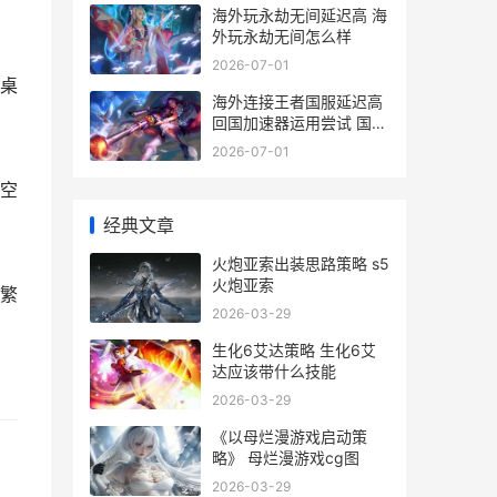
海外玩永劫无间延迟高 海
外玩永劫无间怎么样
2026-07-01
桌
海外连接王者国服延迟高
回国加速器运用尝试 国外
登录王者荣耀
2026-07-01
空
经典文章
火炮亚索出装思路策略 s5
火炮亚索
繁
2026-03-29
生化6艾达策略 生化6艾
达应该带什么技能
2026-03-29
《以母烂漫游戏启动策
略》 母烂漫游戏cg图
2026-03-29