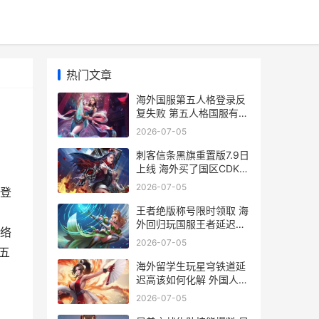
热门文章
海外国服第五人格登录反
复失败 第五人格国服有国
外玩家吗
2026-07-05
刺客信条黑旗重置版7.9日
上线 海外买了国区CDK但
是无法兑换如何化解 刺客
2026-07-05
登
信条黑旗重置解锁时间
王者绝版称号限时领取 海
、
外回归玩国服王者延迟高
络
登录不上如何办 王者稀有
2026-07-05
称号
五
海外留学生玩星穹铁道延
迟高该如何化解 外国人玩
留学生
2026-07-05