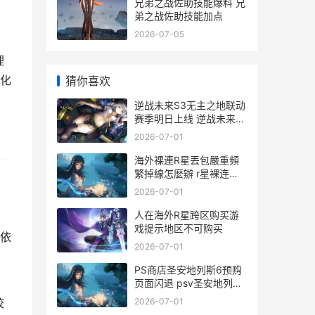
兄弟之战佐助技能爆料 兄
弟之战佐助技能加点
2026-07-05
理
化
猜你喜欢
逆战未来S3无主之地联动
赛季明日上线 逆战未来战
士角色介绍
2026-07-01
海外裸連R星丟包嚴重頻
繁掉線怎麼辦 r星裸连可
以吗
2026-07-01
人在海外R星跨区购买游
戏提示地区不可购买
依
2026-07-01
PS商店圣安地列斯6预购
页面闪退 psv圣安地列斯
下载
2026-07-01
校