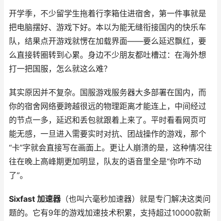
开学季，不少留学生拖着行李箱住进宿舍，第一件事就是
把电脑摆好、游戏下好。本以为能无缝衔接国内的快乐车
队，结果点开游戏就愣在加载界面——要么延迟飘红，要
么直接转圈转到心累。身边不少朋友都吐槽过：在海外想
打一把国服，怎么就这么难？
其实原因并不复杂。国服游戏服务器大多部署在国内，而
你的宿舍网络要跨越很远的物理距离才能连上，中间经过
的节点一多，延迟和丢包就跟着上来了。平时看看网页可
能无感，一旦进入需要实时对抗、团战操作的游戏，那个
“卡”字就会直接写在画面上。更让人崩溃的是，这种情况往
往在晚上高峰期更加明显，队友的语音里全是“你咋不动
了”。
Sixfast 加速器
（也叫六毫秒加速器）就是专门解决这类问
题的。它有9年的游戏加速技术积累，支持超过10000款新