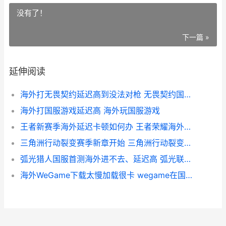
没有了！
下一篇 »
延伸阅读
海外打无畏契约延迟高到没法对枪 无畏契约国内可以玩吗
海外打国服游戏延迟高 海外玩国服游戏
王者新赛季海外延迟卡顿如何办 王者荣耀海外版火不火
三角洲行动裂变赛季新章开始 三角洲行动裂变之日
弧光猎人国服首测海外进不去、延迟高 弧光联盟怎么加入
海外WeGame下载太慢加载很卡 wegame在国外能玩吗