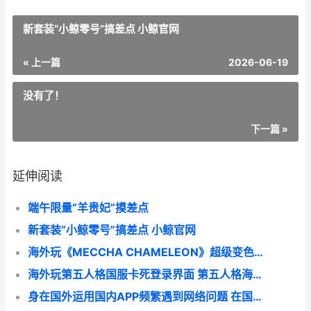
新套装“小鲸零号”搞差点 小鲸官网
« 上一篇
2026-06-19
没有了！
下一篇 »
延伸阅读
端午限量“羊贵妃”摸差点
新套装“小鲸零号”搞差点 小鲸官网
海外玩《MECCHA CHAMELEON》超级变色龙 卡云存档进不去房间 海外游戏进不去怎么办
海外玩第五人格国服卡死登录界面 第五人格海外实名会有防沉迷吗
身在国外运用国内APP频繁遇到网络问题 在国外使用国内软件