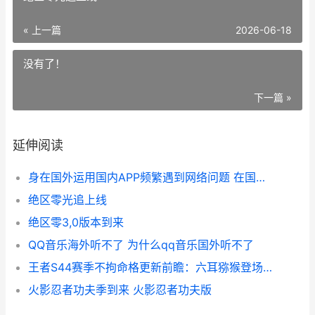
« 上一篇
2026-06-18
没有了！
下一篇 »
延伸阅读
身在国外运用国内APP频繁遇到网络问题 在国外使用国内软件
绝区零光追上线
绝区零3,0版本到来
QQ音乐海外听不了 为什么qq音乐国外听不了
王者S44赛季不拘命格更新前瞻：六耳猕猴登场，加拿大玩不了国服如何办 四赛季王者
火影忍者功夫季到来 火影忍者功夫版