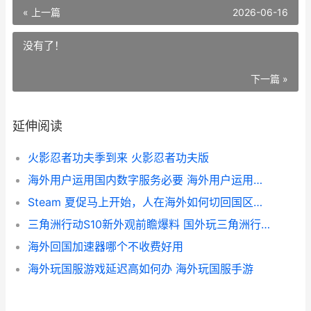
« 上一篇
2026-06-16
没有了！
下一篇 »
延伸阅读
火影忍者功夫季到来 火影忍者功夫版
海外用户运用国内数字服务必要 海外用户运用国内网络
Steam 夏促马上开始，人在海外如何切回国区低价 steam夏促都打折吗
三角洲行动S10新外观前瞻爆料 国外玩三角洲行动国服延迟高如何化解 三角洲行动s10新赛季
海外回国加速器哪个不收费好用
海外玩国服游戏延迟高如何办 海外玩国服手游