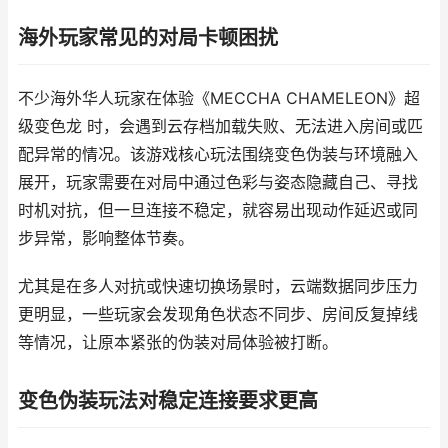
海外玩家常见的对局卡顿困扰
不少海外华人玩家在体验《MECCHA CHAMELEON》超
级变色龙 时，会遇到云存档加载失败、无法进入房间或匹
配异常的情况。该游戏核心玩法围绕变色伪装与环境融入
展开，玩家需要在对局中通过色彩与姿态隐藏自己、寻找
时机对抗，但一旦连接不稳定，就容易出现动作延迟或同
步异常，影响整体节奏。
尤其是在多人对抗或快速切换场景时，云端数据同步压力
更明显，一些玩家会发现角色状态不同步、房间反复掉线
等情况，让原本紧张的伪装对局体验被打断。
变色伪装玩法对稳定连接要求更高