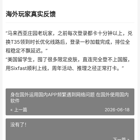
海外玩家真实反馈
“马来西亚庄园老玩家，之前每次登录都卡十分钟以上，兑
换T35领到时长优化线路后，登录一秒加载完成，排位全
程稳定不飘延迟。”
“美国留学生，囤了很多限定皮肤，直连完全登不上国服，
用Sixfast顺利上线，周年活动、推理之径正常打卡。”
身在国外运用国内APP频繁遇到网络问题 在国外使用国内
软件
« 上一篇
2026-06-18
没有了！
下一篇 »