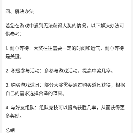
四、解决办法
若您在游戏中遇到无法获得大奖的情况，以下解决办法可
供参考：
1. 耐心等待：大奖往往需要一定的时间和运气，耐心等待
是关键。
2. 积极参与活动：多参与游戏活动，提高中奖几率。
3. 购买游戏道具：部分大奖需要通过购买道具获得，根据
自己的需求选择合适的道具。
4. 与好友组队：组队竞技可以提高获胜几率，从而获得更
多奖励。
总结