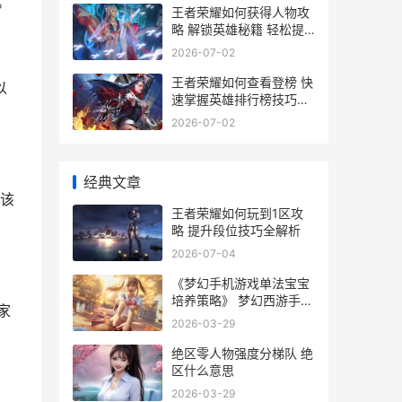
。
王者荣耀如何获得人物攻
略 解锁英雄秘籍 轻松提
升战力
2026-07-02
王者荣耀如何查看登榜 快
以
速掌握英雄排行榜技巧解
析
2026-07-02
经典文章
该
王者荣耀如何玩到1区攻
略 提升段位技巧全解析
2026-07-04
《梦幻手机游戏单法宝宝
培养策略》 梦幻西游手机
家
版好玩吗?
2026-03-29
绝区零人物强度分梯队 绝
区什么意思
2026-03-29