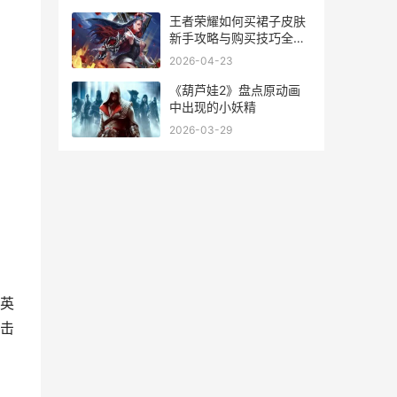
王者荣耀如何买裙子皮肤
新手攻略与购买技巧全解
析
2026-04-23
《葫芦娃2》盘点原动画
中出现的小妖精
2026-03-29
英
击