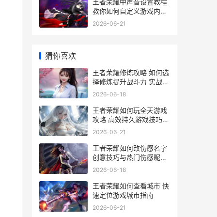
王者荣耀中声音设置教程
教你如何自定义游戏内音
效与提示音
2026-06-21
猜你喜欢
王者荣耀修炼攻略 如何选
择修炼提升战斗力 实战技
巧解析
2026-06-18
王者荣耀如何玩全天游戏
攻略 高效持久游戏技巧大
揭秘
2026-06-21
王者荣耀如何改伤感名字
创意技巧与热门伤感昵称
推荐
2026-06-18
王者荣耀如何查看城市 快
速定位游戏城市指南
2026-06-21