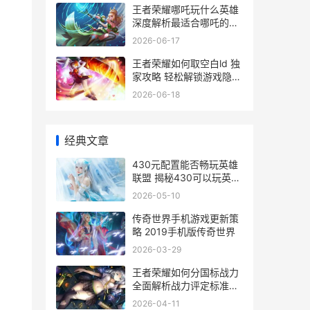
王者荣耀哪吒玩什么英雄
深度解析最适合哪吒的玩
法与英雄搭配
2026-06-17
王者荣耀如何取空白ld 独
家攻略 轻松解锁游戏隐藏
功能
2026-06-18
经典文章
430元配置能否畅玩英雄
联盟 揭秘430可以玩英雄
联盟吗的真相
2026-05-10
传奇世界手机游戏更新策
略 2019手机版传奇世界
2026-03-29
王者荣耀如何分国标战力
全面解析战力评定标准与
提升技巧
2026-04-11