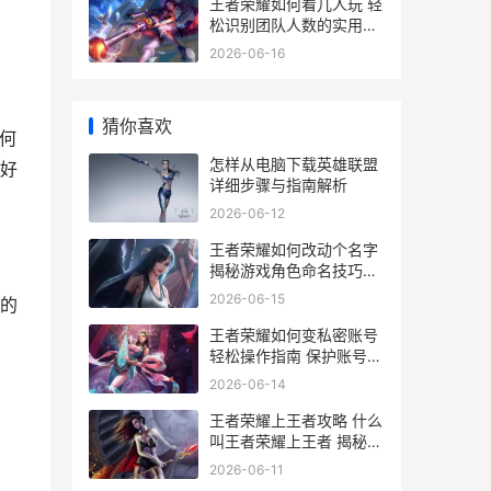
王者荣耀如何看几人玩 轻
松识别团队人数的实用技
巧解析
2026-06-16
猜你喜欢
何
怎样从电脑下载英雄联盟
好
详细步骤与指南解析
2026-06-12
王者荣耀如何改动个名字
揭秘游戏角色命名技巧与
策略
2026-06-15
的
王者荣耀如何变私密账号
轻松操作指南 保护账号安
全秘籍
2026-06-14
王者荣耀上王者攻略 什么
叫王者荣耀上王者 揭秘成
为高手的秘诀
2026-06-11