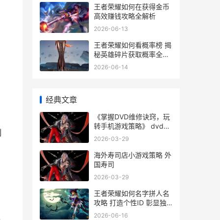
王者荣耀如何在获得金币
高效赚钱攻略全解析
2026-06-13
王者荣耀如何看概率榜 揭
秘英雄碎片获取概率全攻
略
2026-06-14
经典文章
《掌握DVD维修诀窍，玩
转手机游戏策略》 dvd机
制
怎么维修视频
2026-03-29
海外寿司店小游戏策略 外
国寿司
2026-03-29
王者荣耀如何名字拼人名
攻略 打造个性ID 彰显独
特魅力
2026-06-16
，