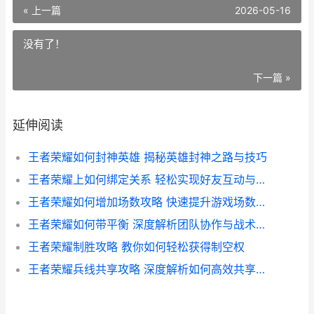
« 上一篇
2026-05-16
没有了！
下一篇 »
延伸阅读
王者荣耀如何封神英雄 揭秘英雄封神之路与技巧
王者荣耀上如何绑定关系 轻松实现好友互动与团队协作攻略
王者荣耀如何增加场数攻略 快速提升游戏场数的实用技巧
王者荣耀如何带平衡 深度解析团队协作与战术策略
王者荣耀制胜攻略 教你如何轻松获得制空权
王者荣耀兵线共享攻略 深度解析如何高效共享兵线策略