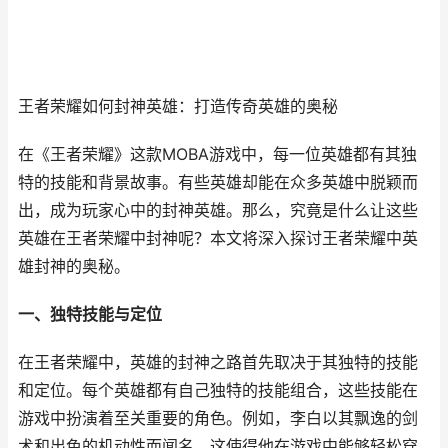
王者荣耀如何封神英雄：打造传奇英雄的奥秘
在《王者荣耀》这款MOBA游戏中，每一位英雄都有其独
特的技能和背景故事。有些英雄却能在众多英雄中脱颖而
出，成为玩家心中的封神英雄。那么，究竟是什么让这些
英雄在王者荣耀中封神呢？本文将深入探讨王者荣耀中英
雄封神的奥秘。
一、独特技能与定位
在王者荣耀中，英雄的封神之路首先取决于其独特的技能
和定位。每个英雄都有自己独特的技能组合，这些技能在
游戏中扮演着至关重要的角色。例如，李白以其飘逸的剑
术和出色的机动性而闻名，这使得他在游戏中能够轻松穿