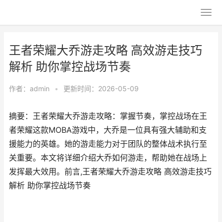
王者荣耀大乔游走攻略 高效游走技巧
解析 助你掌控战场节奏
作者：
admin
•
更新时间：2026-05-09
摘要：王者荣耀大乔游走攻略：掌握节奏，掌控战场在王
者荣耀这款MOBA游戏中，大乔是一位具有强大辅助和支
援能力的英雄。她的游走能力对于团队的整体战术执行至
关重要。本文将详细介绍大乔如何游走，帮助她在战场上
发挥最大效用。前言,王者荣耀大乔游走攻略 高效游走技巧
解析 助你掌控战场节奏