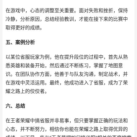
在游戏中，心态的调整至关重要。面对失败和挫折，保持
冷静，分析原因，总结经验教训，才能在接下来的比赛中
取得更好的成绩。
五、案例分析
以某位省服玩家为例，他在提升段位的过程中，首先从熟
悉英雄和装备开始，然后通过不断练习，掌握了地图意
识。在团队协作方面，他善于与队友沟通，制定战术，并
在游戏中灵活运用。最终，他成功进入了省服，成为了荣
耀之路上的佼佼者。
六、总结
在王者荣耀中搞省服并非易事，但只要掌握正确的玩法和
心态，并不断努力，相信你也能在荣耀之路上取得优异的