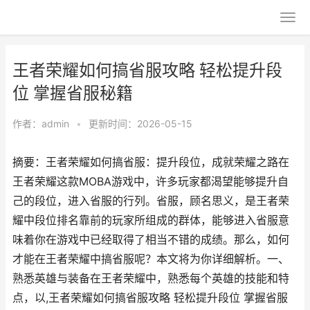
王者荣耀如何搞省服攻略 轻松提升段
位 掌握省服秘籍
作者：
admin
•
更新时间：2026-05-15
摘要：王者荣耀如何搞省服：提升段位，成就荣耀之路在
王者荣耀这款MOBA游戏中，许多玩家都渴望能够提升自
己的段位，进入省服的行列。省服，顾名思义，是王者荣
耀中段位排名靠前的玩家所组成的群体，能够进入省服意
味着你在游戏中已经取得了相当不错的成绩。那么，如何
才能在王者荣耀中搞省服呢？本文将为你详细解析。一、
熟悉英雄与装备在王者荣耀中，熟悉每个英雄的技能和特
点，以,王者荣耀如何搞省服攻略 轻松提升段位 掌握省服