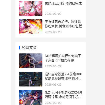
预约现已开始 预约已完成
2026-03-29
美食红包再加倍，远征请
你吃大餐 美食超市红包版
2026-03-29
经典文章
DNF起源拍卖行如何卖不
了东西 dnf拍卖在哪
2026-03-29
崩坏星穹铁道2.4前瞻300
星琼兑换码有哪些 崩坏星
穹铁道2.0时间
2026-03-29
永劫无间手机游戏2024激
活码锦集 永劫无间手机游
戏中心的账号如何迁移
2026-03-29