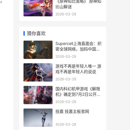
，
《原神知比策略》 原神知
比山解谜
2026-03-29
猜你喜欢
Supercell上海直面会：织
密全球网络，加码中国玩
家唯一尝试 supercell上
2026-03-29
海招聘
游戏不再是年轻人唯一 游
戏不再是年轻人的说说
2026-03-29
国内科幻机甲游戏《解限
机》确定到7月2日公开测
试，登顶Steam国内游戏
2026-03-29
愿望单榜首 国内科幻机甲
游戏排名
技嘉 技嘉主板官网
2026-03-29