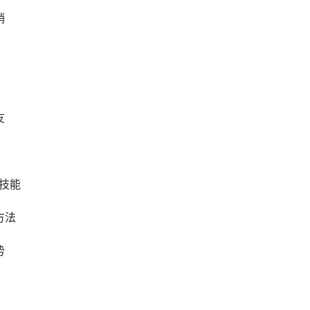
销
友
技能
方法
势