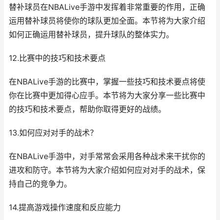
替补球员在NBALive手游中发挥着非常重要的作用，正确
运用替补球员将使你的球队更加全面。本节将为大家介绍
如何正确运用替补球员，提升球队的整体实力。
12.比赛中的技巧和技术要点
在NBALive手游的比赛中，掌握一些技巧和技术要点将使
你在比赛中更加得心应手。本节将为大家分享一些比赛中
的技巧和技术要点，帮助你取得更好的战绩。
13.如何应对对手的战术？
在NBALive手游中，对手常常会采用各种战术来干扰你的
进攻和防守。本节将为大家介绍如何应对对手的战术，保
持自己的竞争力。
14.提高游戏操作速度和反应能力