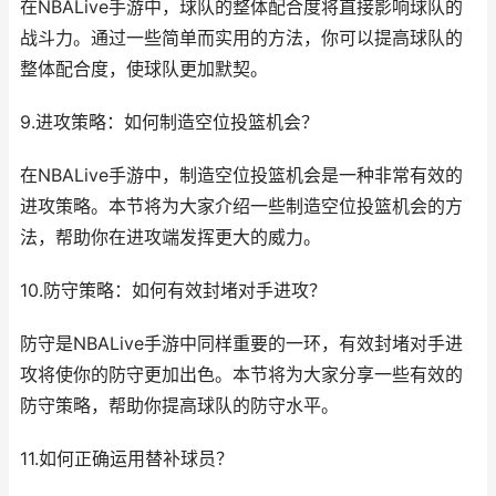
在NBALive手游中，球队的整体配合度将直接影响球队的
战斗力。通过一些简单而实用的方法，你可以提高球队的
整体配合度，使球队更加默契。
9.进攻策略：如何制造空位投篮机会？
在NBALive手游中，制造空位投篮机会是一种非常有效的
进攻策略。本节将为大家介绍一些制造空位投篮机会的方
法，帮助你在进攻端发挥更大的威力。
10.防守策略：如何有效封堵对手进攻？
防守是NBALive手游中同样重要的一环，有效封堵对手进
攻将使你的防守更加出色。本节将为大家分享一些有效的
防守策略，帮助你提高球队的防守水平。
11.如何正确运用替补球员？