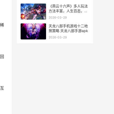
《燕云十六声》多人玩法
方法丰富，人生百态，任
君选择 燕云十六声官服下
2026-03-29
载
稀
天龙八部手机游戏十二地
煞策略 天龙八部手游apk
2026-03-29
回
互