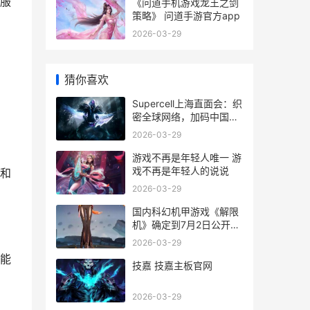
服
《问道手机游戏龙王之剑
策略》 问道手游官方app
2026-03-29
猜你喜欢
Supercell上海直面会：织
密全球网络，加码中国玩
家唯一尝试 supercell上
2026-03-29
海招聘
游戏不再是年轻人唯一 游
戏不再是年轻人的说说
和
2026-03-29
国内科幻机甲游戏《解限
机》确定到7月2日公开测
试，登顶Steam国内游戏
2026-03-29
愿望单榜首 国内科幻机甲
能
游戏排名
技嘉 技嘉主板官网
2026-03-29