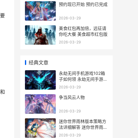
预约现已开始 预约已完成
要
2026-03-29
美食红包再加倍，远征请
你吃大餐 美食超市红包版
2026-03-29
经典文章
永劫无间手机游戏102箱
子如何领 永劫无间手游
app
2026-03-29
和
争当风云人物
2026-03-29
迷你世界雨林版本策略方
法详细解答 迷你世界雨林
的
版本下载安装0.53.0
2026-03-29