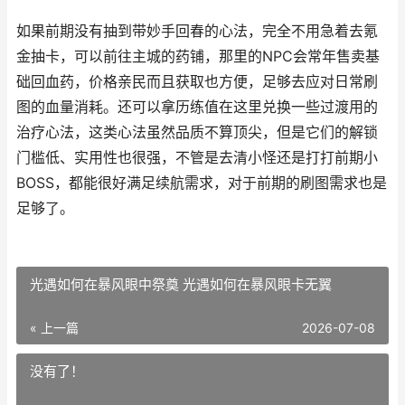
如果前期没有抽到带妙手回春的心法，完全不用急着去氪
金抽卡，可以前往主城的药铺，那里的NPC会常年售卖基
础回血药，价格亲民而且获取也方便，足够去应对日常刷
图的血量消耗。还可以拿历练值在这里兑换一些过渡用的
治疗心法，这类心法虽然品质不算顶尖，但是它们的解锁
门槛低、实用性也很强，不管是去清小怪还是打打前期小
BOSS，都能很好满足续航需求，对于前期的刷图需求也是
足够了。
光遇如何在暴风眼中祭奠 光遇如何在暴风眼卡无翼
« 上一篇
2026-07-08
没有了！