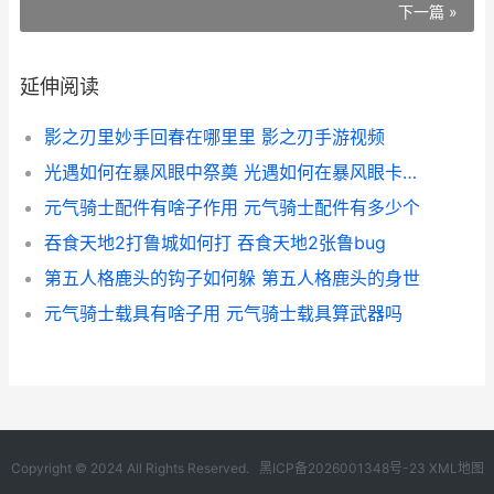
下一篇 »
延伸阅读
影之刃里妙手回春在哪里里 影之刃手游视频
光遇如何在暴风眼中祭奠 光遇如何在暴风眼卡无翼
元气骑士配件有啥子作用 元气骑士配件有多少个
吞食天地2打鲁城如何打 吞食天地2张鲁bug
第五人格鹿头的钩子如何躲 第五人格鹿头的身世
元气骑士载具有啥子用 元气骑士载具算武器吗
Copyright © 2024 All Rights Reserved.
黑ICP备2026001348号-23
XML地图