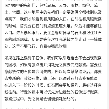
面地图中的先祖们，包括晨岛、云野、雨林、霞谷、墓
土、禁阁。这些地图中的先祖们一定要确保全都找到以及
点亮了，我们才能看到暴风眼的入口。在前往暴风眼献祭
的时候，首先要在石门前点燃五座火堆，然后才能够前往
入口。进入暴风眼后，要注意躲避掉落的石头和记住红石
雨的刷新规律，切记要等每次红光消散才能走到下一掩体
处，这里不要飞行，容易被强风吹翻。
如果在路上遇到了石像，我们可以靠近看会不会出现献祭
的图标，如果有就点击并消耗光之翼去完成献祭。需要注
意献祭过的石像是会消失的，所以每次献祭结束后，都要
去找新的可献祭石像，路上还可以通过石灯去补充能量。
在进入下一阶段的时候，红石雨会更加猛烈，最好选择直
线往前。行走的途中可以优先对边缘处的石像进行献祭，
献祭过程中，光之翼是会慢慢消耗殆尽的。