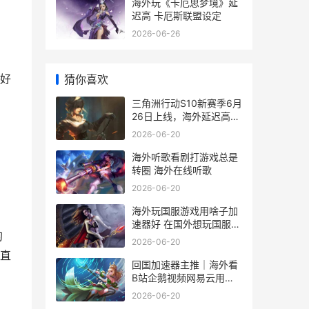
海外玩《卡厄思梦境》延
迟高 卡厄斯联盟设定
2026-06-26
好
猜你喜欢
三角洲行动S10新赛季6月
26日上线，海外延迟高卡
顿 三角洲行动s10新枪
2026-06-20
海外听歌看剧打游戏总是
转圈 海外在线听歌
2026-06-20
海外玩国服游戏用啥子加
速器好 在国外想玩国服怎
的
么办
2026-06-20
直
回国加速器主推｜海外看
B站企鹅视频网易云用啥
子加速器
2026-06-20