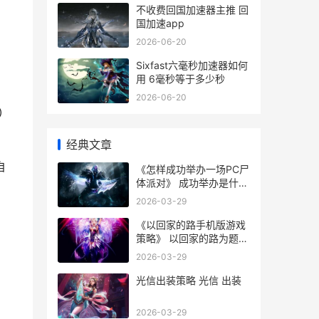
不收费回国加速器主推 回
国加速app
2026-06-20
Sixfast六毫秒加速器如何
用 6毫秒等于多少秒
2026-06-20
②
经典文章
自
《怎样成功举办一场PC尸
体派对》 成功举办是什么
意思
2026-03-29
《以回家的路手机版游戏
策略》 以回家的路为题的
作文
2026-03-29
光信出装策略 光信 出装
2026-03-29