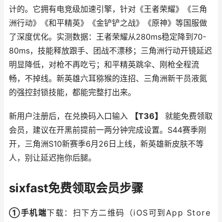
计的。它拥有电竞级加速引擎，针对《王者荣耀》《三角
洲行动》《和平精英》《金铲铲之战》《原神》等国服做
了深度优化。实测数据：王者荣耀从280ms稳定降到70-
80ms，技能释放跟手、团战不漂移；三角洲行动开镜延迟
明显降低，对枪不再吃亏；和平精英跳伞、刚枪全程流
畅，不掉线。新英雄六耳猕猴的连招、三角洲新干员液氮
的强控封锁技能，都能完整打出来。
新用户注册后，在兑换码入口输入
【T36】
就能免费领取
会员，建议在开黑前提前一两分钟完成设置。S44赛季刚
开，三角洲S10新赛季6月26日上线，新英雄新皮肤不等
人，别让延迟拖你后腿。
sixfast免费领取会员步骤
①手机端
下载：扫下方二维码（iOS可到App Store