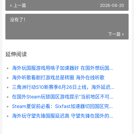
« 上一篇
2026-06-20
没有了！
下一篇 »
延伸阅读
海外玩国服游戏用啥子加速器好 在国外想玩国服怎么办
海外听歌看剧打游戏总是转圈 海外在线听歌
三角洲行动S10新赛季6月26日上线，海外延迟高卡顿 三角洲行动s10新枪
在国外Steam玩锁国区游戏提示“当前地区不可用” steam想玩锁国区的游戏怎么办
Steam夏促前必看：Sixfast加速器切回国区完整教程（实操版 steam夏促2021列表
海外玩守望先锋国服延迟高 守望先锋在国外的热度