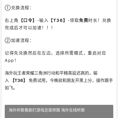
①兑换流程：
右上角
【口令】
-输入
【
T36
】
-领取
免费
时长！兑换
完成后才可以加速！！！
②加速流程：
记得先兑换然后在左边，选择所需模式，重启对应
App！
海外玩王者荣耀三角洲行动和平精英延迟高的，输
入
【T36】
免费试用，今晚就和朋友开黑上分，操作跟手
如飞。
海外听歌看剧打游戏总是转圈 海外在线听歌