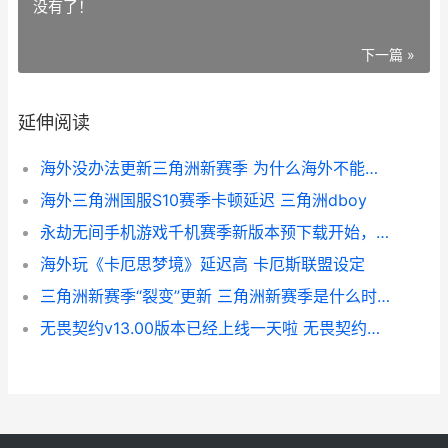
没有了！
下一篇 »
延伸阅读
海外没办法更新三角洲新赛季 为什么海外不能升级鸿蒙
海外三角洲国服S10赛季卡顿延迟 三角洲dboy
永劫无间手机游戏千机赛季新版本预下载开始，海外玩家预下载卡住不动如何办 永劫无间端游手游
海外玩《卡厄思梦境》延迟高 卡厄斯联盟设定
三角洲新赛季“裂变”更新 三角洲新赛季是什么时候
无畏契约v13.00版本已经上线一天啦 无畏契约官网版