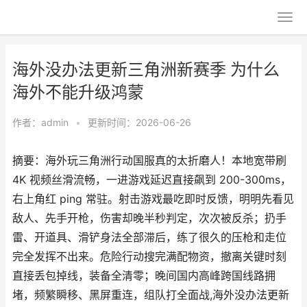
海外没办法更新三角洲新赛季 为什么
海外不能升级鸿蒙
作者：
admin
•
更新时间：2026-06-26
摘要：海外玩三角洲行动国服真的太折磨人！本地宽带刷
4K 视频丝滑流畅，一进游戏延迟直接飙到 200-300ms，
右上角红 ping 常驻。射击游戏最吃即时反馈，明明先看见
敌人、先手开枪，伤害却晚半秒判定，次次被反杀；扔手
雷、开道具、滑铲身法全部滞后，练了很久的压枪和走位
完全发挥不出来。危险行动搜完满配物资，撤离关键时刻
直接丢包掉线，装备全清零；晚间国内高峰跨国线路拥
堵，频繁瞬移、黑屏重连，组队打全面战,海外没办法更新