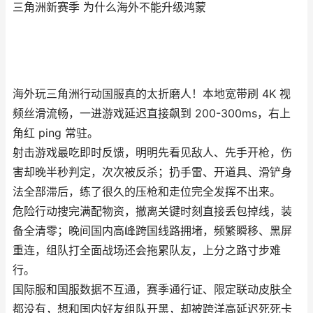
三角洲新赛季 为什么海外不能升级鸿蒙
海外玩三角洲行动国服真的太折磨人！本地宽带刷 4K 视
频丝滑流畅，一进游戏延迟直接飙到 200-300ms，右上
角红 ping 常驻。
射击游戏最吃即时反馈，明明先看见敌人、先手开枪，伤
害却晚半秒判定，次次被反杀；扔手雷、开道具、滑铲身
法全部滞后，练了很久的压枪和走位完全发挥不出来。
危险行动搜完满配物资，撤离关键时刻直接丢包掉线，装
备全清零；晚间国内高峰跨国线路拥堵，频繁瞬移、黑屏
重连，组队打全面战场还会拖累队友，上分之路寸步难
行。
国际服和国服数据不互通，赛季通行证、限定联动皮肤全
都没有，想和国内好友组队开黑，却被跨洋高延迟死死卡