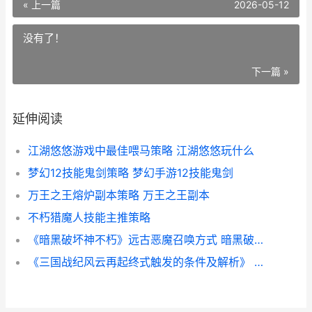
« 上一篇
2026-05-12
没有了！
下一篇 »
延伸阅读
江湖悠悠游戏中最佳喂马策略 江湖悠悠玩什么
梦幻12技能鬼剑策略 梦幻手游12技能鬼剑
万王之王熔炉副本策略 万王之王副本
不朽猎魔人技能主推策略
《暗黑破坏神不朽》远古恶魔召唤方式 暗黑破坏神不朽手游
《三国战纪风云再起终式触发的条件及解析》 三国战纪风云再起赵云连招教学