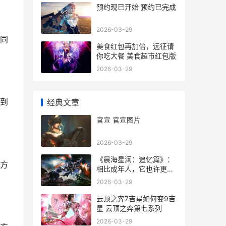
预约现已开始 预约已完成
2026-03-29
同
美食红包再加倍，远征请
你吃大餐 美食超市红包版
2026-03-29
到
经典文章
官宣 官宣图片
2026-03-29
《晨海星澜：追忆篇》：
方
相比成年人，它也许更适
合作为才成为大人的人的
2026-03-29
礼物 晨曦星海
云顶之弈7吉星如何变9吉
星 云顶之弈第七系列
2026-03-29