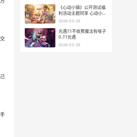
方
《心动小镇》公开测试福
利活动主题同享 心动小镇
手游下载
2026-03-29
光遇7.1不收费魔法有啥子
0.7.1光遇
交
2026-03-29
己
手