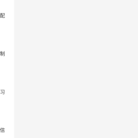
配
制
习
信