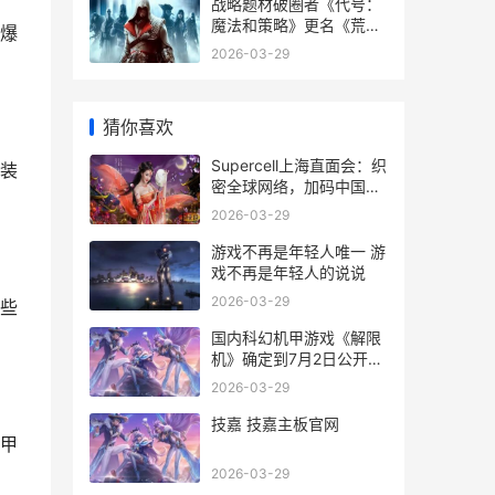
战略题材破圈者《代号：
魔法和策略》更名《荒野
爆
国度》 战略破坏
2026-03-29
猜你喜欢
Supercell上海直面会：织
装
密全球网络，加码中国玩
家唯一尝试 supercell上
2026-03-29
海招聘
游戏不再是年轻人唯一 游
戏不再是年轻人的说说
2026-03-29
些
国内科幻机甲游戏《解限
机》确定到7月2日公开测
试，登顶Steam国内游戏
2026-03-29
愿望单榜首 国内科幻机甲
游戏排名
技嘉 技嘉主板官网
甲
2026-03-29