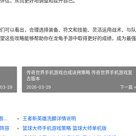
评估，从而更好地调整和提升自己。
们可以看出，合理选择装备、符文和技能、灵活运用战术、与队
望这些攻略能够帮助你在龙龟手游中取得更好的成绩，成为最强
传奇世界手机游戏合成诀窍策略 传奇世界手机游戏复
古版本
-03-29
2026-03-29
下一篇 
永劫无间手机游戏传火码有哪些 永劫无间端游手游
王者新英雄洗麟详情说明
强阵容
篮球大师手机游戏策略 篮球大师单机版