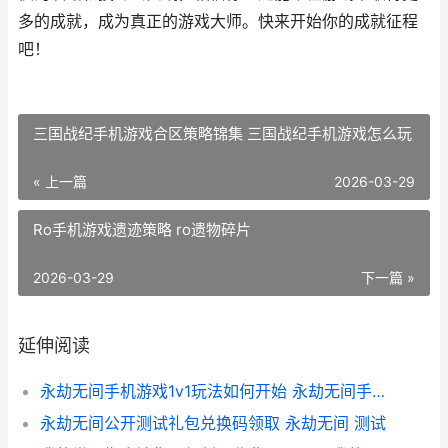
多的成就，成为真正的游戏大师。快来开始你的成就征程
吧！
三国战纪手机游戏合区策略锦集 三国战纪手机游戏怎么玩
« 上一篇
2026-03-29
Ro手机游戏遗迹策略 ro遗物碎片
2026-03-29
下一篇 »
延伸阅读
永劫无间手机游戏1v1玩法如何开始 永劫无间手机游戏中心的账号如何迁移
永劫无间公开测试礼包兑换码领取 永劫无间 测试