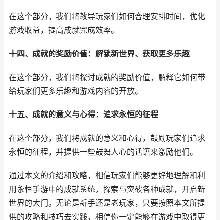
在这个部分，我们将教导玩家们如何合理安排时间，优化
游戏收益，提高成就完成效率。
十四、成就的奖励价值：解锁新世界、获取更多乐趣
在这个部分，我们将探讨成就的奖励价值，解释它如何带
给玩家们更多乐趣和游戏内容的开放。
十五、成就的意义与心得：追求永恒的征程
在这个部分，我们将成就的意义和心得，鼓励玩家们追求
永恒的征程，并提供一些鼓舞人心的话语来激励他们。
通过本文的介绍和攻略，相信玩家们能够更好地理解和利
用永恒手游中的成就系统，探索与突破各种成就，开启新
世界的大门。无论是新手还是老玩家，只要按照本文所提
供的攻略和技巧去实践，相信你一定能够在游戏中取得更