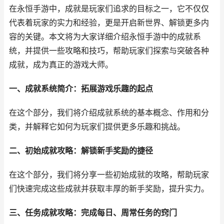
在永恒手游中，成就是玩家们追求的目标之一，它不仅仅
代表着玩家的实力和经验，更是开启新世界、解锁更多内
容的关键。本文将为大家详细介绍永恒手游中的成就系
统，并提供一些攻略和技巧，帮助玩家们探索与突破各种
成就，成为真正的游戏大师。
一、成就系统简介：拓展游戏乐趣的起点
在这个部分，我们将介绍成就系统的基本概念、作用和分
类，并解释它如何为玩家们提供更多乐趣和挑战。
二、初始成就攻略：解锁新手奖励的捷径
在这个部分，我们将分享一些初始成就的攻略，帮助玩家
们快速完成这些成就并获取丰厚的新手奖励，提升实力。
三、任务成就攻略：完成每日、周常任务的窍门