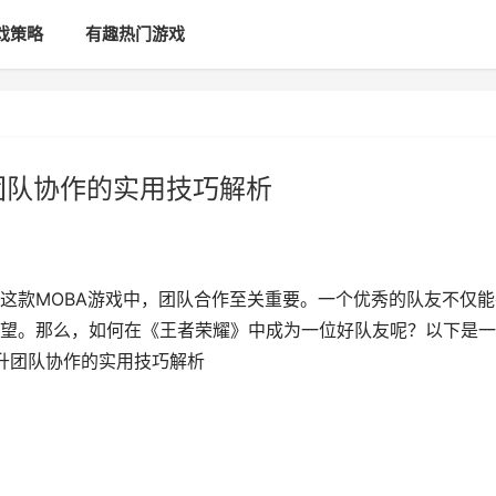
戏策略
有趣热门游戏
团队协作的实用技巧解析
这款MOBA游戏中，团队合作至关重要。一个优秀的队友不仅能
望。那么，如何在《王者荣耀》中成为一位好队友呢？以下是一
提升团队协作的实用技巧解析