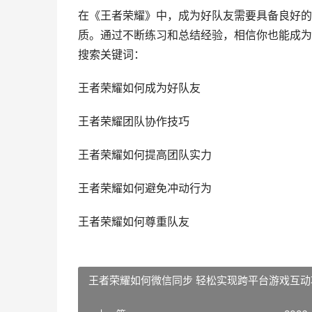
在《王者荣耀》中，成为好队友需要具备良好的
质。通过不断练习和总结经验，相信你也能成为
搜索关键词：
王者荣耀如何成为好队友
王者荣耀团队协作技巧
王者荣耀如何提高团队实力
王者荣耀如何避免冲动行为
王者荣耀如何尊重队友
王者荣耀如何微信同步 轻松实现跨平台游戏互动