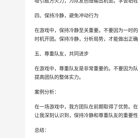
吸引敌方火力，为队友创造输出机会。学会牺牲
四、保持冷静，避免冲动行为
在游戏中，保持冷静至关重要。不要因为一时的
时机开团。保持冷静，分析局势，才能做出正确
五、尊重队友，共同进步
在游戏中，尊重队友是非常重要的。不要因为队
提高团队的整体实力。
案例分析：
在一场游戏中，我方团队在前期取得了优势。在
让我深刻认识到，保持冷静和尊重队友的重要性
总结：