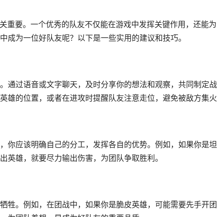
至关重要。一个优秀的队友不仅能在游戏中发挥关键作用，还能为
中成为一位好队友呢？以下是一些实用的建议和技巧。
。通过语音或文字聊天，及时分享你的想法和观察，共同制定战
英雄的位置，或者在进攻时提醒队友注意走位，避免被敌方集火
，你应该明确自己的分工，发挥各自的优势。例如，如果你是坦
出英雄，就要尽力输出伤害，为团队争取胜利。
牺牲。例如，在团战中，如果你是脆皮英雄，可能需要先手开团