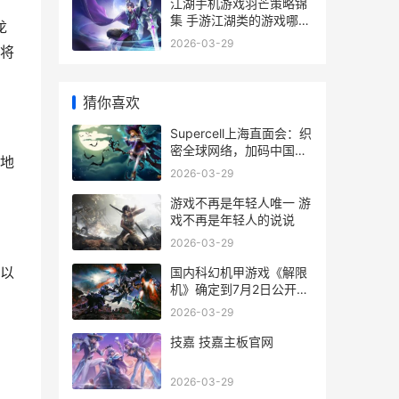
江湖手机游戏羽芒策略锦
集 手游江湖类的游戏哪个
龙
好玩
2026-03-29
将
猜你喜欢
Supercell上海直面会：织
密全球网络，加码中国玩
地
家唯一尝试 supercell上
2026-03-29
海招聘
游戏不再是年轻人唯一 游
戏不再是年轻人的说说
2026-03-29
以
国内科幻机甲游戏《解限
机》确定到7月2日公开测
试，登顶Steam国内游戏
2026-03-29
愿望单榜首 国内科幻机甲
游戏排名
技嘉 技嘉主板官网
2026-03-29