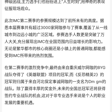
神级团战,主力选手们也纷纷送上“人生时刻”,用神奇的表现
征服现场观众。
此次IMC第二赛季的参赛规模达到了前所未有的高度。据
悉本届赛事共有超过3000家网咖参与了赛事,覆盖了从一线
城市到边远小城的广泛区域。参赛选手人数更是突破了万
人大关,充分展现出IMC在全国范围内日益增长的影响力。
无论是繁华都市的核心商圈还是小镇上的普通网咖,都能感
受到IMC所带来的热烈氛围。
在第二赛季的激烈竞争中,最终由来自重庆威尔网咖的BYG
战队夺得了《英雄联盟》项目的冠军,而《反恐精英2》的
冠军则归属于来自河北保定事诚网咖的一支名为Dm gm的
战队。除了赢得丰厚的奖金外,未来的全国总冠军还将获得
签约专业战队的机会,这对于非专业选手来说是个人的职业
发展的重要机遇。