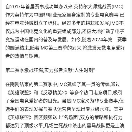
自2017年首届赛事成功举办以来,英特尔大师挑战赛(IMC)
作为英特尔为中国非职业玩家量身定制的专业电竞赛事,已
经在电竞领域树立了标杆。经过多年的耕耘和发展,IMC不
仅成为中国电竞文化的重要组成部分,还极大地推动了电子
竞技运动在国内的普及与发展。如今,随着2024年第二赛季
的圆满结束,随着IMC第三赛季的到来,将激发无数电竞爱好
者的热情与期待。
第二赛季激战狂燃,实力强者贡献“人生时刻”
在刚刚结束的第二赛季中,IMC延续了其一贯的传统,通过
《英雄联盟》和《反恐精英2》等多个热门电竞项目,吸引
了全国电竞爱好者的目光。虽然IMC定义为非专业赛事,但
选手们的表现发挥与赛队运营皆呈现出专业级水准。其中
《英雄联盟》赛区频频送上“名场面”,双方的策略和执行力
都达到了顶级水平,几场生死战中杀出的黑马战队更是上演