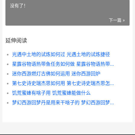
没有了！
下一篇 »
延伸阅读
光遇中土地的试炼如何过 光遇土地的试炼捷径
星露谷物语热带鱼任务如何做 星露谷物语热带鱼任务奖励什么
迷你西游燃灯古佛如何运用 迷你西游回炉
第七史诗史瑞杰思如何用 第七史诗史瑞杰思怎么获得
饥荒蜜蜂有啥子用 饥荒蜜蜂能做什么
梦幻西游回梦丹是用来干啥子的 梦幻西游回梦丹在哪领取