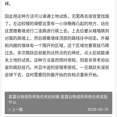
碑。
因此用这种方法可以速通土地试炼，无需再去迷宫里找路
了。左边较矮的墙壁这里有一小块略微凸起的地方，站在
这里蹭着墙进行二连跳进行跳上去。上去后要从矮墙跳到
对面的高墙上，然后顺着墙体顶部的路线往中间走。外圈
和内圈的墙体有一个隔开的区域，这个区域也要靠技巧跳
过去。多次跳跃后就能到达终点的石碑处，点火后就能通
关土地的试炼。这种方法虽然用时很短，但是非常考验玩
家的跳跃技巧。并且中途的容错率很低，一旦跳跃失误就
会掉下去，这时需要回到最开始的存档点重新开始。
星露谷物语热带鱼任务如何做 星露谷物语热带鱼任务奖励
什么
« 上一篇
2026-06-19