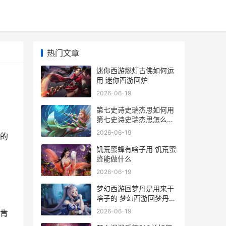
热门文章
迷你西游燃灯古佛如何运
用 迷你西游回炉
2026-06-19
第七史诗史瑞杰思如何用
第七史诗史瑞杰思怎么获
得
2026-06-19
的
饥荒蜜蜂有啥子用 饥荒蜜
蜂能做什么
2026-06-19
梦幻西游回梦丹是用来干
啥子的 梦幻西游回梦丹在
哪领取
2026-06-19
肯