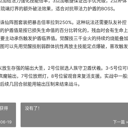
5点加给法力强化技能倍率，3点加敏捷保证出手优先级，2点补体
活琉璃灯界的额外破法效果，适合对抗带法力护盾的BOSS。
诛仙阵图套装把暴击倍率拉到250%。这种玩法还需要队友补控
的护盾值是按已损失生命值的百分比转化的，残血时会有生命上
还要主动承伤触发护盾临界值。觉醒技三千业火的持续灼烧能叠
图可以先用觉醒技削弱群体抗性再放主技能定点爆破，普攻触发
以放生存强的输出大圣，2号位就选人族守卫盾伏羲。3-5号位可
疯魔输出，7号位放燃灯，8号位留观音来复活支援。实战中一般
后续几回合就能用输出压制来结束战斗。
获得
没有了！
-06-19
下一篇 