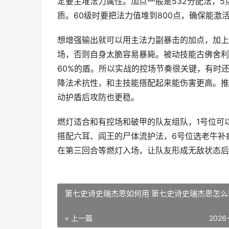
定要主堆法力属性。加点一般是532分配法，
质。60级时要把法力值堆到800点，确保能激
想增强输出就可以用主法力副暴击的加点，加上
场，否则自身太脆容易暴毙。被动技能古佛舍利
60%的盾。所以实战的控场节奏很关键，有时
降法术抗性，和主技能搭配起来能伤害更高。推
动护盾后攻防也更稳。
燃灯适合和有控场和破甲的队友组队，1号位可
搭配六耳、阎王的尸体流护法，6号位选老牛补
在第三回合等燃灯入场，让队友形成无敌状态后
第七史诗史瑞杰思如何用 第七史诗史瑞杰思怎么
« 上一篇
2026