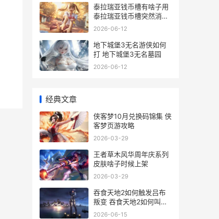
泰拉瑞亚钱币槽有啥子用
泰拉瑞亚钱币槽突然消失
了
2026-06-12
地下城堡3无名游侠如何
打 地下城堡3无名墓园
2026-06-12
经典文章
侠客梦10月兑换码锦集 侠
客梦页游攻略
2026-03-29
王者草木风华周年庆系列
皮肤啥子时候上架
2026-03-29
吞食天地2如何触发吕布
叛变 吞食天地2如何叫醒
诸葛亮
2026-06-15