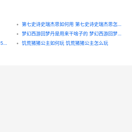
第七史诗史瑞杰思如何用 第七史诗史瑞杰思怎么获得
梦幻西游回梦丹是用来干啥子的 梦幻西游回梦丹在哪领取
开心消消乐第210关如何过 开心消消乐第2165关四星
饥荒猪猪公主如何玩 饥荒猪猪公主怎么玩