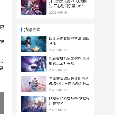
开心消消乐第210关如何
过 开心消消乐第2165关
四星
2026-06-19
限
猜你喜欢
加
鸣潮忌炎有哪些方法 潮鸣
被
音乐
2026-06-12
饥荒蚁狮拆家如何办 饥荒
以
蚁狮怎么打在哪
是
2026-06-12
三国志战略版鲁莽用啥子
战法替代 三国志战略版鲁
肃怎么把技能给主将
2026-06-12
吃鸡好的枪有哪些 吃鸡好
用枪排名
»
2026-06-12