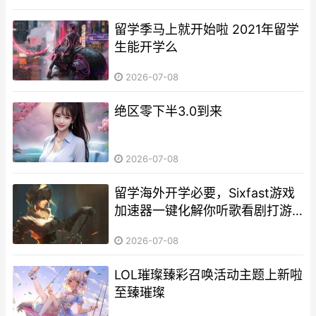
留学季马上就开始啦 2021年留学
生能开学么
2026-07-08
绝区零下半3.0到来
2026-07-08
留学海外开学必要，Sixfast游戏
加速器一键化解你听歌看剧打游
戏总是“卡”住的问题 海外留学需
2026-07-08
要准备什么
LOL璀璨臻彩召唤活动主题上新啦
至臻璀璨