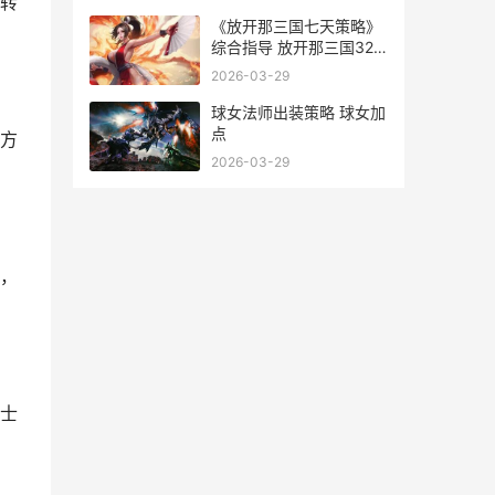
转
《放开那三国七天策略》
综合指导 放开那三国327
章隐藏
2026-03-29
球女法师出装策略 球女加
点
方
2026-03-29
，
士