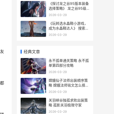
《探讨龙之谷95版本装备
选择策略》 龙之谷95级
后主线任务还要做吗
2026-03-29
《玩转选水晶鞋小游戏，
成为水晶鞋达人》 搜索水
晶鞋
2026-03-29
友
经典文章
永不孤单通关策略 永不孤
单第四部分攻略
2026-03-29
嫦娥仙子法师出装顺序策
都
略 嫦娥法师铭文怎么搭配
最强
2026-03-29
关羽峡谷独孤求败出装策
略 孤影关羽极限守家
2026-03-29