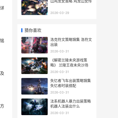
山鸡龙女策略 鸡龙山女传
详
2026-03-29
猜你喜欢
洛克符文策略锦集 洛符文
铭
出装
2026-03-31
《解密兰陵未央游戏策
略》 兰陵王夜未央沙场
2026-03-31
及
失忆者飞车出装策略锦集
失忆者时装搭配
2026-03-31
法系机器人暴力出装策略
方
机器人法装出什么
2026-03-31